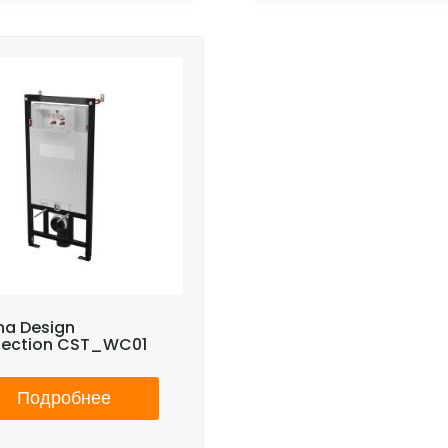
ha Design
lection CST_WC01
Подробнее